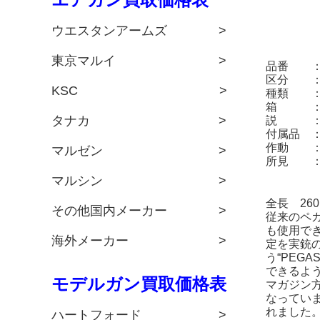
ウエスタンアームズ >
東京マルイ >
品番 ： 
区分 ：
KSC >
種類 ：
箱 ：
タナカ >
説 ：
付属品 
作動 ：
マルゼン >
所見 ：
マルシン >
全長 26
その他国内メーカー >
従来のペ
も使用で
海外メーカー >
定を実銃
う“PEG
できるよ
モデルガン買取価格表
マガジン
なってい
れました
ハートフォード >