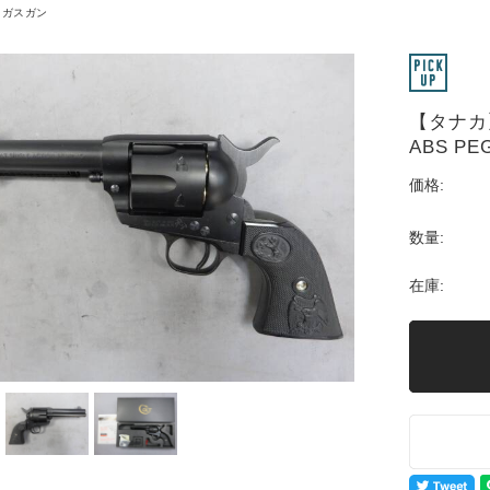
ガスガン
【タナカ】コ
ABS PE
価格:
数量:
在庫: