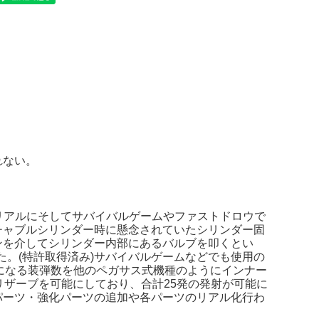
れない。
にリアルにそしてサバイバルゲームやファストドロウで
チャブルシリンダー時に懸念されていたシリンダー固
ンを介してシリンダー内部にあるバルブを叩くとい
ました。(特許取得済み)サバイバルゲームなどでも使用の
になる装弾数を他のペガサス式機種のようにインナー
リザーブを可能にしており、合計25発の発射が可能に
パーツ・強化パーツの追加や各パーツのリアル化行わ