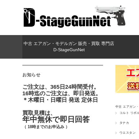
中古 エアガン・モデルガン 販売・買取 専門店
D-StageGunNet
お知らせ
ご注文は、365日24時間受付。
16時迄のご注文は、即日発送。
＊木曜日・日曜日 発送 定休日
中古 エアガン・モ
買取見積は、
コルト リボ
年中無休で即日回答
タナカ
（ 18時までのお申込み ）
ウエスタン