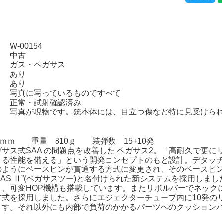
W-00154
 中古
 ガス・ペガサス
 あり
 あり
： 写真に写っているものですべて
 正常・試射確認済み
 写真が現物です。銃本体には、目立つ傷など特に見受けら
0ｍｍ 重量 810ｇ 装弾数 15+10発
ガサス式SAA の問題点を改善した ペガサス2。「高耐久で更
きる性能を備える」という開発コンセプトのもと設計。デタッ
のようにベースピンが貫通する方式に変更され、そのベースピ
ASAS Ⅱ”(ペガサスツー)と名付けられた新システムを採用し
う、可変HOP機構も搭載しています。またリボルバーでネック
方式を採用しました。さらにエジェクターチューブ内に10発の
ます。それ以外にも内部で負荷のかかるパーツへのクッション
。