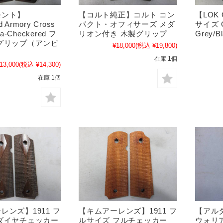
モント】
【コルト純正】コルト コン
【LOK 
ld Armory Cross
パクト・オフィサーズ メダ
サイズ C
ia-Checkered フ
リオン付き 木製グリップ
Grey/B
グリップ（アンビ
¥18,000
(税込 ¥19,800)
）
在庫 1個
13,000
(税込 ¥14,300)
在庫 1個
レンズ】1911 フ
【キムアーレンズ】1911 フ
【アル
ダイヤチェッカー
ルサイズ フルチェッカー
ウォリア