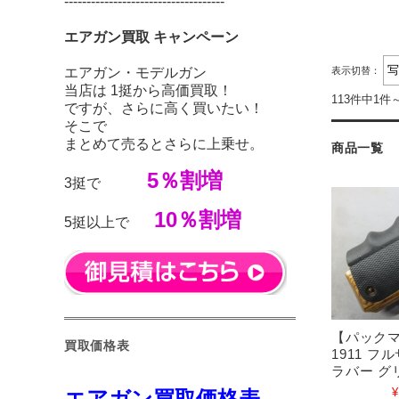
------------------------------------
エアガン買取 キャンペーン
エアガン・モデルガン
表示切替：
当店は 1挺から高価買取！
113件中1件
ですが、さらに高く買いたい！
そこで
まとめて売るとさらに上乗せ。
商品一覧
5％割増
3挺で
10％割増
5挺以上で
【パック
買取価格表
1911 フ
ラバー グ
¥
エアガン買取価格表