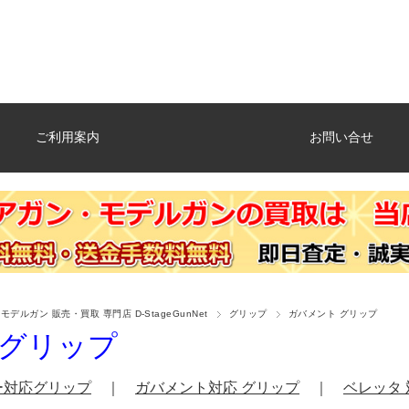
ご利用案内
お問い合せ
デルガン 販売・買取 専門店 D-StageGunNet
グリップ
ガバメント グリップ
 グリップ
ー対応グリップ
｜
ガバメント対応 グリップ
｜
ベレッタ 