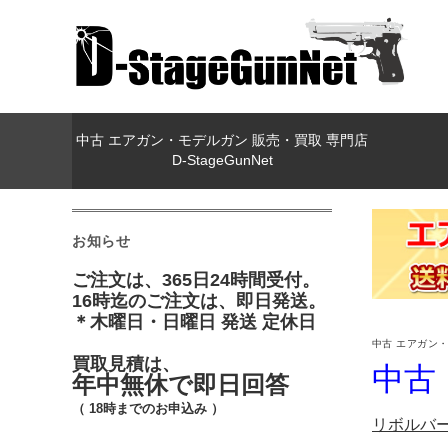
中古 エアガン・モデルガン 販売・買取 専門店
D-StageGunNet
お知らせ
ご注文は、365日24時間受付。
16時迄のご注文は、即日発送。
＊木曜日・日曜日 発送 定休日
中古 エアガン・モ
買取見積は、
中古
年中無休で即日回答
（ 18時までのお申込み ）
リボルバ