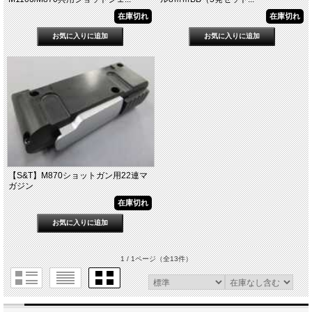
在庫切れ
在庫切れ
【S&T】M870ショットガン用22連マ
ガジン
在庫切れ
1 / 1ページ
（全13件）