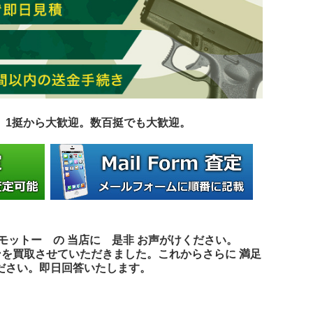
す。1挺から大歓迎。数百挺でも大歓迎
。
 モットー の
当店に 是非 お声がけください。
ンを買取させていただきました。これからさらに 満足
ださい。即日回答いたします。