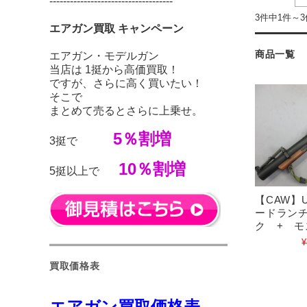
------------------------------------
3件中1件～
エアガン買取 キャンペーン
商品一覧
エアガン・モデルガン
当店は 1挺から高価買取！
ですが、さらに高く買いたい！
そこで
まとめて売るとさらに上乗せ。
5％割増
3挺で
10％割増
5挺以上で
【CAW】U
ードランチ
ク + モ
¥
買取価格表
エアガン買取価格表