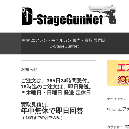
中古 エアガン・モデルガン 販売・買取 専門店
D-StageGunNet
お知らせ
ご注文は、365日24時間受付。
16時迄のご注文は、即日発送。
＊木曜日・日曜日 発送 定休日
中古 エアガン・モ
買取見積は、
中古 エア
年中無休で即日回答
（ 18時までのお申込み ）
表示切替：