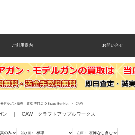
ご利用案内
お問い合せ
デルガン 販売・買取 専門店 D-StageGunNet
CAW
ガン ｜ CAW クラフトアップルワークス
並び順：
在庫：