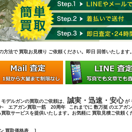
の方法で 買取お見積り ご依頼ください。即日 回答いたしま
誠実・迅速・安心
・モデルガンの買取のご依頼は、
が
000~ エアガン買取一筋
20周年 これまでに 数万挺 のエアガ
る買取サービスを提供いたします。
お気軽に 買取見積ご依頼く
ン 買取価格表
]