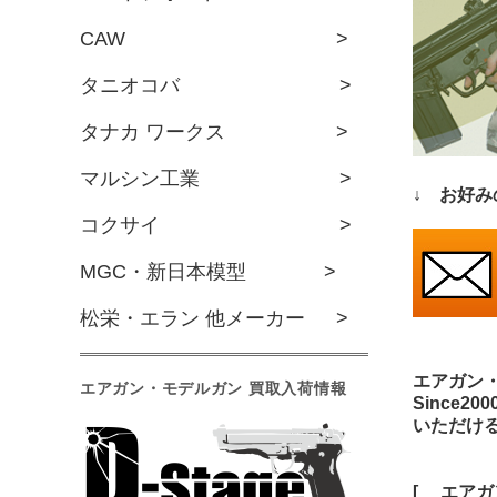
CAW >
タニオコバ >
タナカ ワークス >
マルシン工業 >
↓ お好み
コクサイ >
MGC・新日本模型 >
松栄・エラン 他メーカー >
エアガン
エアガン・モデルガン 買取入荷情報
Since2
いただけ
[
エアガ