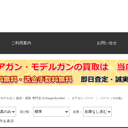
ご利用案内
お問い合せ
デルガン 販売・買取 専門店 D-StageGunNet
エアガン パーツ
パーツ（その他）
並び順：
在庫：
3件を表示