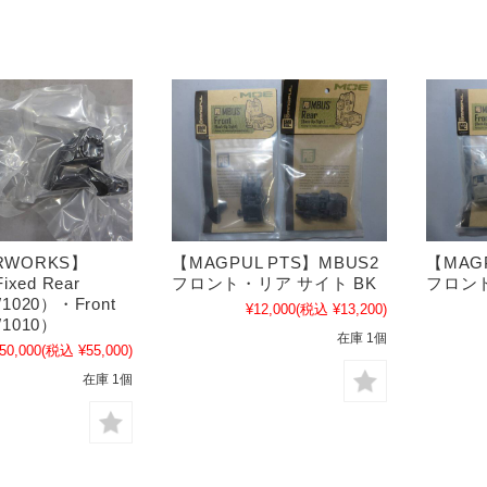
RWORKS】
【MAGPUL PTS】MBUS2
【MAG
ixed Rear
フロント・リア サイト BK
フロント
W1020）・Front
¥12,000
(税込 ¥13,200)
W1010）
在庫 1個
50,000
(税込 ¥55,000)
在庫 1個