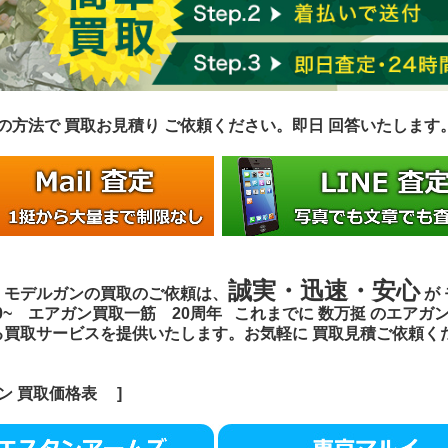
の方法で 買取お見積り ご依頼ください。即日 回答いたしま
誠実・迅速・安心
・モデルガンの買取のご依頼は、
が
000~ エアガン買取一筋
20周年 これまでに 数万挺 のエアガ
る買取サービスを提供いたします。
お気軽に 買取見積ご依頼く
ン 買取価格表
]