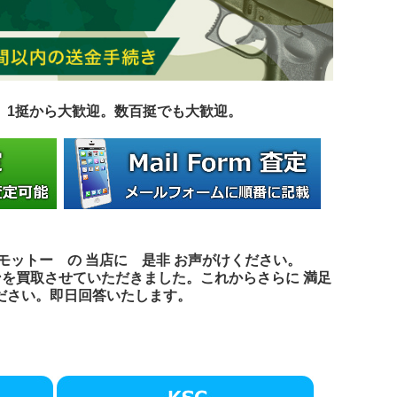
す。1挺から大歓迎。数百挺でも大歓迎
。
 モットー の
当店に 是非 お声がけください。
ンを買取させていただきました。これからさらに 満足
ださい。即日回答いたします。