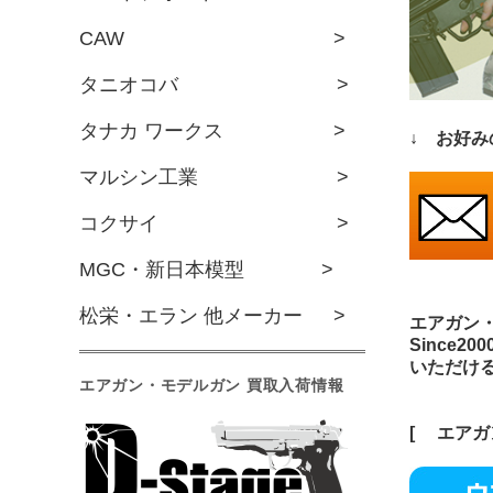
CAW >
タニオコバ >
タナカ ワークス >
↓ お好み
マルシン工業 >
コクサイ >
MGC・新日本模型 >
松栄・エラン 他メーカー >
エアガン
Since2
いただけ
エアガン・モデルガン 買取入荷情報
[
エアガ