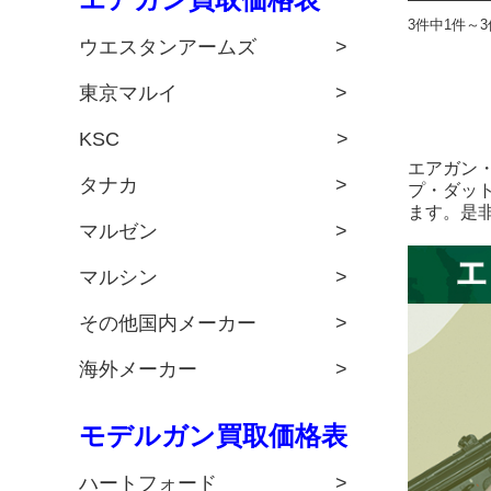
3件中1件～
ウエスタンアームズ >
東京マルイ >
KSC >
エアガン
タナカ >
プ・ダッ
ます。是
マルゼン >
マルシン >
その他国内メーカー >
海外メーカー >
モデルガン買取価格表
ハートフォード >