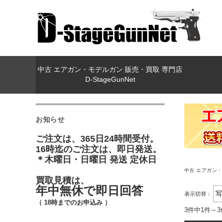
中古 エアガン・モデルガン 販売・買取 専門店
D-StageGunNet
お知らせ
ご注文は、365日24時間受付。
16時迄のご注文は、即日発送。
＊木曜日・日曜日 発送 定休日
中古 エアガン・モ
買取見積は、
年中無休で即日回答
表示切替：
（ 18時までのお申込み ）
3件中1件～