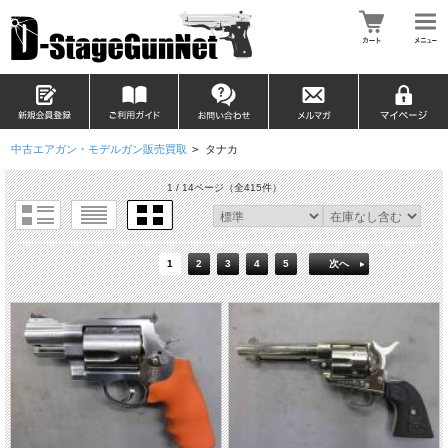
中古エアガン・モデルガン販売買取
>
タナカ
1 / 14ページ
（全415件）
1
2
3
4
5
次へ