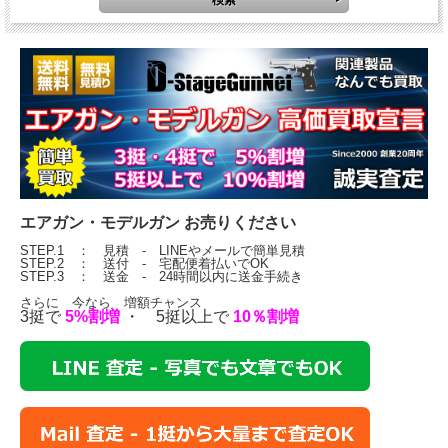
エアガン・モデルガン お売りください
STEP.1 ： 見積 - LINEやメールで簡単見積
STEP.2 ： 送付 - 宅配便着払いでOK
STEP.3 ： 送金 - 24時間以内に送金手続き
さらに 今なら 増額チャンス
3挺で
5%割増
・ 5挺以上で
10％割増