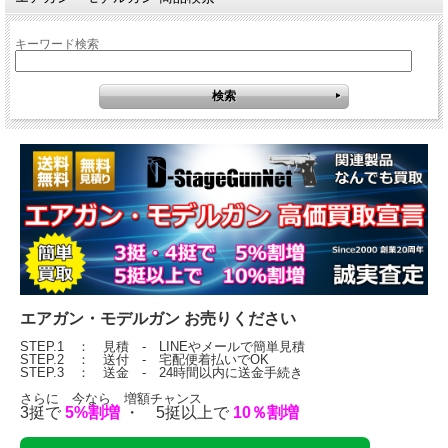
キーワード検索
エアガン・モデルガン お売りください
STEP.1 ： 見積 - LINEやメールで簡単見積
STEP.2 ： 送付 - 宅配便着払いでOK
STEP.3 ： 送金 - 24時間以内に送金手続き
さらに 今なら 増額チャンス
3挺で
5%割増
・ 5挺以上で
10％割増