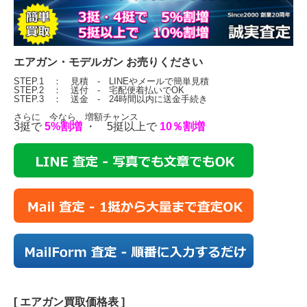
エアガン・モデルガン お売りください
STEP.1 ： 見積 - LINEやメールで簡単見積
STEP.2 ： 送付 - 宅配便着払いでOK
STEP.3 ： 送金 - 24時間以内に送金手続き
さらに 今なら 増額チャンス
3挺で
5%割増
・ 5挺以上で
10％割増
[ エアガン買取価格表 ]