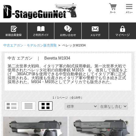
中古エアガン・モデルガン販売買取
>
ベレッタM1934
中古 エアガン ｜ Beretta M1934
第二次世界大戦時、イタリア軍の制式採用拳銃。第一次世界大戦で
使用されたベレッタ社初の自動拳銃 M1915 を、改良して強度を上
げ .380ACP弾を使用できる中型自動拳銃としてイタリア軍に正式
採用される。大戦後も生産されイタリア軍や警察でも引き続き正式
採用された。M934・M935としてアメリカでも販売された。
1 / 1ページ
（全18件）