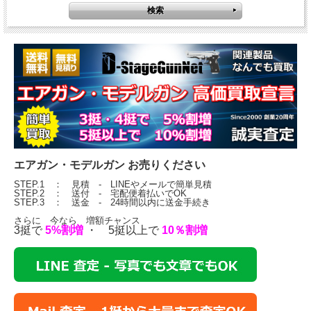
エアガン・モデルガン お売りください
STEP.1 ： 見積 - LINEやメールで簡単見積
STEP.2 ： 送付 - 宅配便着払いでOK
STEP.3 ： 送金 - 24時間以内に送金手続き
さらに 今なら 増額チャンス
3挺で
5%割増
・ 5挺以上で
10％割増