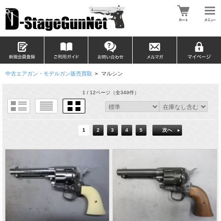
中古エアガン・モデルガン販売買取
>
マルシン
1 / 12ページ
（全349件）
1
2
3
4
5
次へ