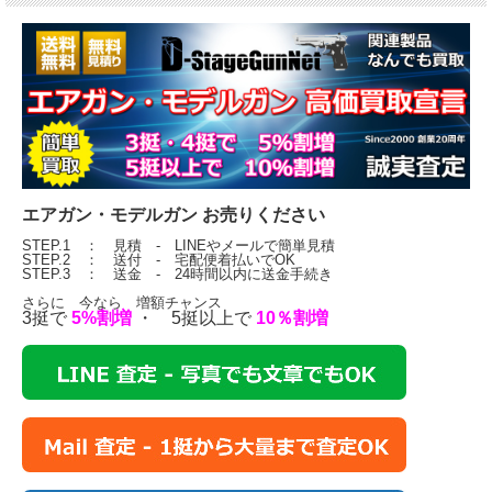
エアガン・モデルガン お売りください
STEP.1 ： 見積 - LINEやメールで簡単見積
STEP.2 ： 送付 - 宅配便着払いでOK
STEP.3 ： 送金 - 24時間以内に送金手続き
さらに 今なら 増額チャンス
3挺で
5%割増
・ 5挺以上で
10％割増