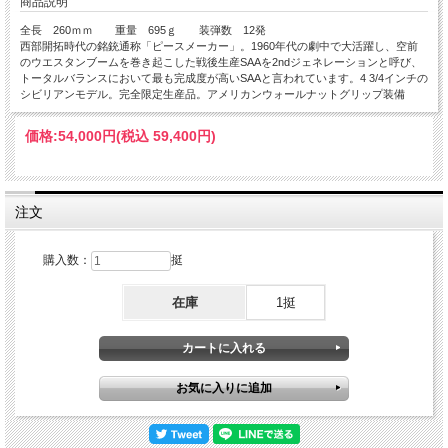
商品説明
全長 260ｍｍ 重量 695ｇ 装弾数 12発
西部開拓時代の銘銃通称「ピースメーカー」。1960年代の劇中で大活躍し、空前
のウエスタンブームを巻き起こした戦後生産SAAを2ndジェネレーションと呼び、
トータルバランスにおいて最も完成度が高いSAAと言われています。4 3/4インチの
シビリアンモデル。完全限定生産品。アメリカンウォールナットグリップ装備
価格:
54,000円
(税込 59,400円)
注文
購入数：
挺
在庫
1挺