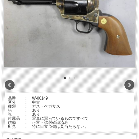
品番 ： W-00149
区分 ： 中古
種類 ： ガス・ペガサス
箱 ： あり
説 ： あり
付属品 ： 写真に写っているものですべて
作動 ： 正常・試射確認済み
所見 ： 特に目立つ傷は見当たらない。