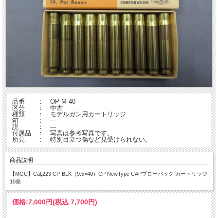
品番 ： OP-M-40
区分 ： 中古
種類 ： モデルガン用カートリッジ
箱 ： ---
説 ： ---
付属品 ： 写真は参考写真です。
所見 ： 特別目立つ傷など見受けられない。
商品説明
【MGC】Cal,223 CP-BLK（9.5×40）CP NewType CAPブローバック カートリッジ
10発
価格:
7,000円
(税込 7,700円)