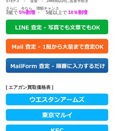
STEP.3 ： 送金 - 24時間以内に送金手続き
さらに 今なら 増額チャンス
3挺で
5%割増
・ 5挺以上で
10％割増
[ エアガン買取価格表 ]