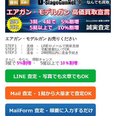
エアガン・モデルガン お売りください
STEP.1 ： 見積 - LINEやメールで簡単見積
STEP.2 ： 送付 - 宅配便着払いでOK
STEP.3 ： 送金 - 24時間以内に送金手続き
さらに 今なら 増額チャンス
3挺で
5%割増
・ 5挺以上で
10％割増