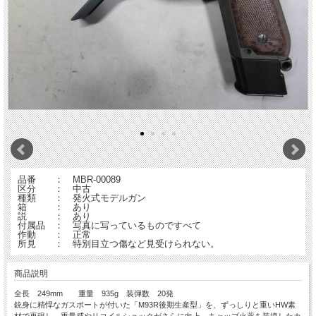
品番 ： MBR-00089
区分 ： 中古
種類 ： 発火式モデルガン
箱 ： あり
説 ： あり
付属品 ： 写真に写っているものですべて
作動 ： 正常
所見 ： 特別目立つ傷など見受けられない。
商品説明
全長 249mm 重量 935g 装弾数 20発
銃身に精悍なガスポートが付いた「M93R後期生産型」を、ずっしりと重いHW素