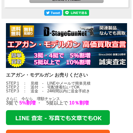
エアガン・モデルガン お売りください
STEP.1 ： 見積 - LINEやメールで簡単見積
STEP.2 ： 送付 - 宅配便着払いでOK
STEP.3 ： 送金 - 24時間以内に送金手続き
さらに 今なら 増額チャンス
3挺で
5%割増
・ 5挺以上で
10％割増