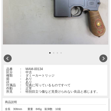
品番 ： MAM-00134
区分 ： 中古
種類 ： ダミーカートリッジ
箱 ： あり
説 ： あり
付属品 ： 写真に写っているものですべて
作動 ： 正常
所見 ： 特別目立つ傷など見受けられない良品と感じます。
商品説明
全長 308mm 重量 845g 装弾数 10発