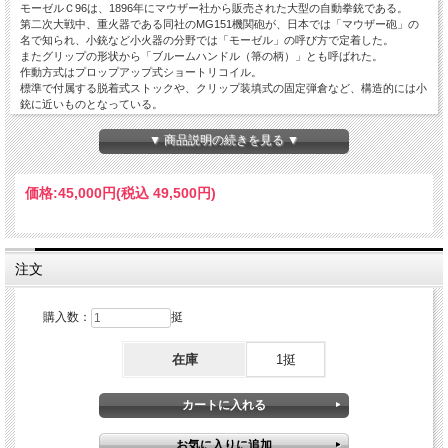
モーゼルＣ96は、1896年にマウザー社から販売された大型の自動拳銃である。
第二次大戦中、重火器である同社のMG151機関砲が、日本では「マウザー砲」の
名で知られ、小銃など小火器の分野では「モーゼル」の呼び方で定着した。
またグリップの形状から「ブルームハンドル（箒の柄）」とも呼ばれた。
作動方式はプロップアップ式ショートリコイル。
標準で付属する脱着式ストックや、クリップ装填式の固定弾倉など、構造的には小
銃に近いものとなっている。
当時としては非常に優れた性能の拳銃で、登場から第一次世界大戦後までトルコ・
イタリア・ペルシャ(現イラン)・オーストリア・ドイツ・フランスなどで制式採用
▼ 商品説明の続きを見る ▼
された。
当時ドイツ陸軍で使用されたのは、9mmパラベラム弾仕様のM1916と呼ばれるモ
デルで、補給上の都合から、ワルサーP38、ルガーP08と弾を共有させたとされ
価格:
45,000円
(税込 49,500円)
る。
弾薬の混用を防ぐために銃把の部分に赤色で「9」と刻印され、「Red 9」と呼ば
れるようになった。
注文
購入数：
挺
在庫
1挺