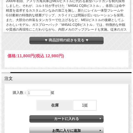
2000年初頭、アメリカ海兵隊はMEUピストルに代わる新型ハンドガンを制式採用
しました。それが、コルト社が手がけた「M45A1 CQBピストル」。各部には命中
精度を追求するカスタムガンなみの加工を施し、新たにレイル一体型フレームや
G10素材の特徴的な積層グリップ、スライドには間隔が広いセレーションを採用。
また、大部分の外装をタンカラーで仕上げるなど、MEUピストルの後継としてふ
さわしいモデル。ガスブローバック「M45A1 CQBピストル」では、特徴的な外観
や質感の再現性にこだわりながら、内部メカのアップグレードも実施。従来のガス
ブローバック・ガバメントモデルに比べ、リコイルショックの強化や作動の安定性
向上を実現。
▼ 商品説明の続きを見る ▼
価格:
11,800円
(税込 12,980円)
注文
購入数：
挺
在庫
1挺