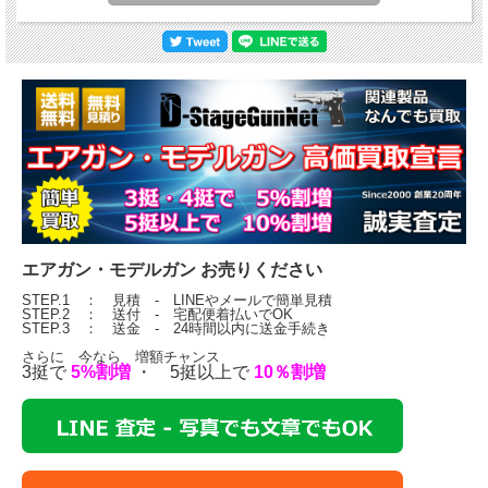
エアガン・モデルガン お売りください
STEP.1 ： 見積 - LINEやメールで簡単見積
STEP.2 ： 送付 - 宅配便着払いでOK
STEP.3 ： 送金 - 24時間以内に送金手続き
さらに 今なら 増額チャンス
3挺で
5%割増
・ 5挺以上で
10％割増