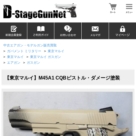
中古エアガン・モデルガン販売買取
>
ガバメント ミリタリー
>
東京マルイ
>
東京マルイ
>
東京マルイ ガスガン
>
エアガン
>
ガスガン
【東京マルイ】M45A1 CQBピストル・ダメージ塗装