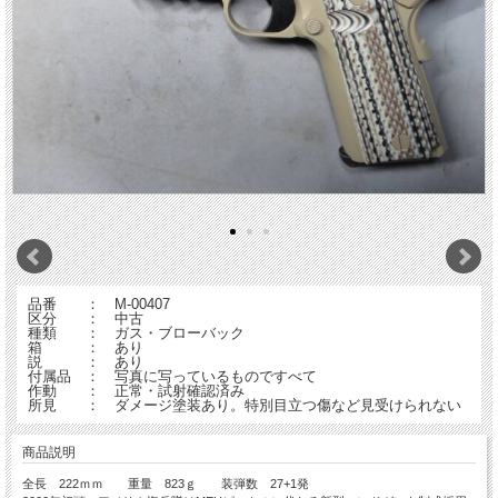
品番 ： M-00407
区分 ： 中古
種類 ： ガス・ブローバック
箱 ： あり
説 ： あり
付属品 ： 写真に写っているものですべて
作動 ： 正常・試射確認済み
所見 ： ダメージ塗装あり。特別目立つ傷など見受けられない
商品説明
全長 222ｍｍ 重量 823ｇ 装弾数 27+1発