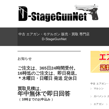
中古 エアガン・モデルガン 販売・買取 専門店
D-StageGunNet
お知らせ
ご注文は、365日24時間受付。
16時迄のご注文は、即日発送。
＊木曜日・日曜日 発送 定休日
中古 エアガン・モ
買取見積は、
マルシン
年中無休で即日回答
ガバメント カ
（ 18時までのお申込み ）
エアガン