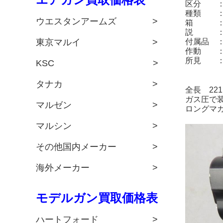
区分 ：
種類 ：
ウエスタンアームズ >
箱 ：
説 ：
東京マルイ >
付属品 
作動 ：
所見 ：
KSC >
タナカ >
全長 22
ガス圧で
マルゼン >
ロングマ
マルシン >
その他国内メーカー >
海外メーカー >
モデルガン買取価格表
ハートフォード >