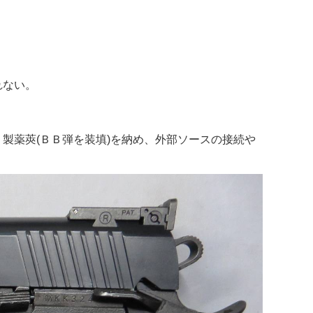
れない。
製薬莢(ＢＢ弾を装填)を納め、外部ソースの接続や