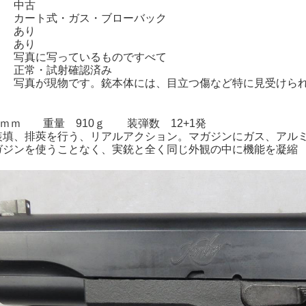
 中古
 カート式・ガス・ブローバック
 あり
 あり
： 写真に写っているものですべて
 正常・試射確認済み
 写真が現物です。銃本体には、目立つ傷など特に見受けら
1ｍｍ 重量 910ｇ 装弾数 12+1発
装填、排莢を行う、リアルアクション。マガジンにガス、アルミ
ガジンを使うことなく、実銃と全く同じ外観の中に機能を凝縮