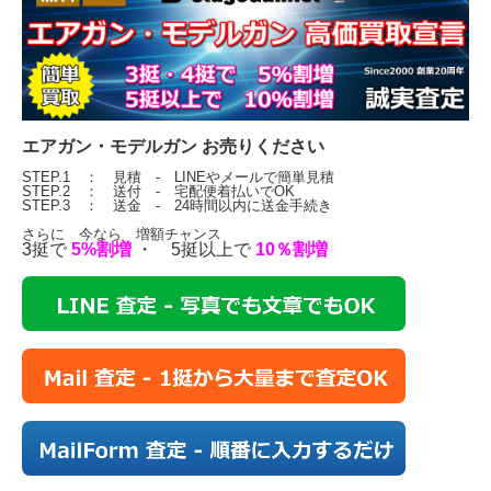
エアガン・モデルガン お売りください
STEP.1 ： 見積 - LINEやメールで簡単見積
STEP.2 ： 送付 - 宅配便着払いでOK
STEP.3 ： 送金 - 24時間以内に送金手続き
さらに 今なら 増額チャンス
3挺で
5%割増
・ 5挺以上で
10％割増