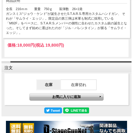
商品説明
全長 216ｍｍ 重量 750ｇ 装弾数 26+1発
ガンスミス“ジョウ・ケンド”が誕生させたS.T.A.R.S.専用カスタムハンドガン、 そ
れが「サムライ・エッジ」。限定品の第三弾は米軍も制式に採用している
「M92F」をベースに、S.T.A.R.S.メンバーの個性に合わせたカスタム銃の誕生とな
った。そしてまず始めに選ばれたのが「ジル・バレンタイン」が握る「サムライ・
エッジ」。
価格:
18,000円
(税込 19,800円)
注文
在庫
在庫切れ