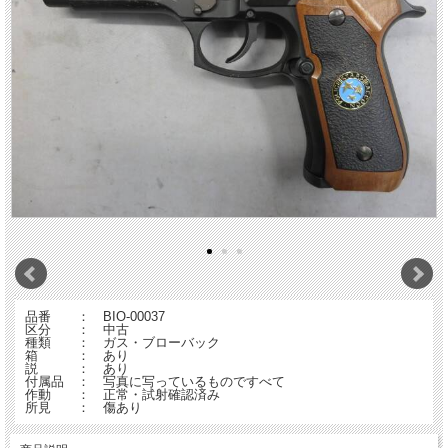
品番 ： BIO-00037
区分 ： 中古
種類 ： ガス・ブローバック
箱 ： あり
説 ： あり
付属品 ： 写真に写っているものですべて
作動 ： 正常・試射確認済み
所見 ： 傷あり