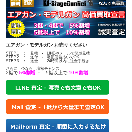
エアガン・モデルガン お売りください
STEP.1 ： 見積 - LINEやメールで簡単見積
STEP.2 ： 送付 - 宅配便着払いでOK
STEP.3 ： 送金 - 24時間以内に送金手続き
さらに 今なら 増額チャンス
3挺で
5%割増
・ 5挺以上で
10％割増