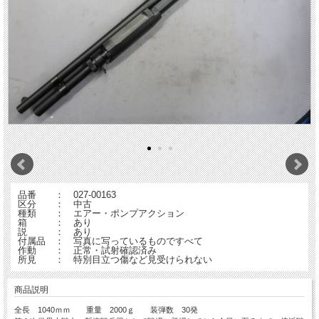
品番 ： 027-00163
区分 ： 中古
種類 ： エアー・ポンプアクション
箱 ： あり
説 ： あり
付属品 ： 写真に写っているものですべて
作動 ： 正常・試射確認済み
所見 ： 特別目立つ傷など見受けられない
商品説明
全長 1040ｍｍ 重量 2000ｇ 装弾数 30発