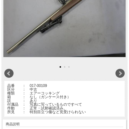
品番 ： 017-00109
区分 ： 中古
種類 ： エアーコッキング
箱 ： なし（ガンケース付き）
説 ： あり
付属品 ： 写真に写っているものですべて
作動 ： 正常・試射確認済み。
所見 ： 特別目立つ傷など見受けられない
商品説明