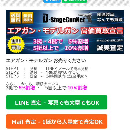
エアガン・モデルガン お売りください
STEP.1 ： 見積 - LINEやメールで簡単見積
STEP.2 ： 送付 - 宅配便着払いでOK
STEP.3 ： 送金 - 24時間以内に送金手続き
さらに 今なら 増額チャンス
3挺で
5%割増
・ 5挺以上で
10％割増