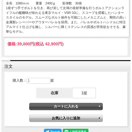
全長 1080ｍｍ 重量 2400ｇ 装弾数 30発
1発ずつ手でボルトを引き、再び戻して次弾の発射準備を行うボルトアクションラ
イフルの醍醐味が味わえる東京マルイ・VSR-10に、スコープを搭載したハンター
スタイルのモデル。スムーズなボルト操作を可能にしたメカニズムと、剛性の高い
金属製レシーバーやアウターバレルを採用。また、バレルやボルトハンドルに特注
アルマイト仕上げを施し、シルバーに輝くステンレスの質感が所有欲をそそる、豪
華なモデル。
価格:
39,000円
(税込 42,900円)
注文
購入数：
挺
在庫
1挺