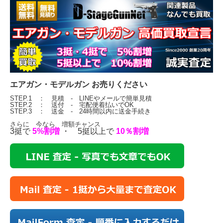
エアガン・モデルガン お売りください
STEP.1 ： 見積 - LINEやメールで簡単見積
STEP.2 ： 送付 - 宅配便着払いでOK
STEP.3 ： 送金 - 24時間以内に送金手続き
さらに 今なら 増額チャンス
3挺で
5%割増
・ 5挺以上で
10％割増