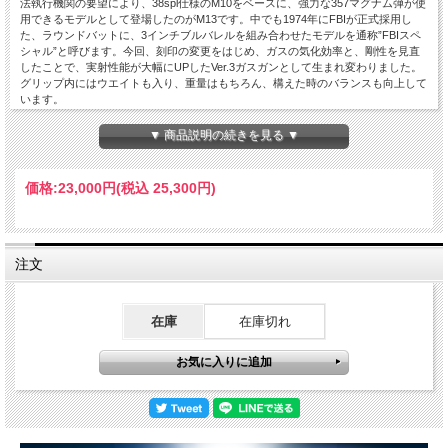
法執行機関の要望により、38spl仕様のM10をベースに、強力な357マグナム弾が使
用できるモデルとして登場したのがM13です。中でも1974年にFBIが正式採用し
た、ラウンドバットに、3インチブルバレルを組み合わせたモデルを通称”FBIスペ
シャル”と呼びます。今回、刻印の変更をはじめ、ガスの気化効率と、剛性を見直
したことで、実射性能が大幅にUPしたVer.3ガスガンとして生まれ変わりました。
グリップ内にはウエイトも入り、重量はもちろん、構えた時のバランスも向上して
います。
▼ 商品説明の続きを見る ▼
価格:
23,000円
(税込 25,300円)
注文
在庫
在庫切れ