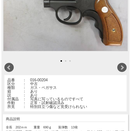
品番 ： 016-00204
区分 ： 中古
種類 ： ガス・ペガサス
箱 ： あり
説 ： あり
付属品 ： 写真に写っているものですべて
作動 ： 正常・試射確認済み
所見 ： 特別目立つ傷など見受けられない
商品説明
全長 202ｍｍ 重量 690ｇ 装弾数 13発