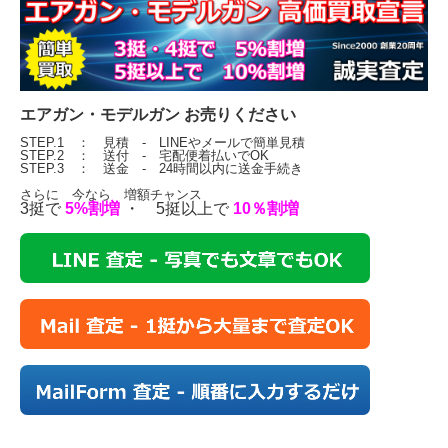
エアガン・モデルガン お売りください
STEP.1 ： 見積 - LINEやメールで簡単見積
STEP.2 ： 送付 - 宅配便着払いでOK
STEP.3 ： 送金 - 24時間以内に送金手続き
さらに 今なら 増額チャンス
3挺で
5%割増
・ 5挺以上で
10％割増