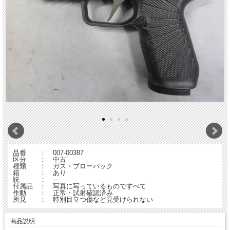
品番 ： 007-00387
区分 ： 中古
種類 ： ガス・ブローバック
箱 ： あり
説 ： ---
付属品 ： 写真に写っているものですべて
作動 ： 正常・試射確認済み
所見 ： 特別目立つ傷など見受けられない
商品説明