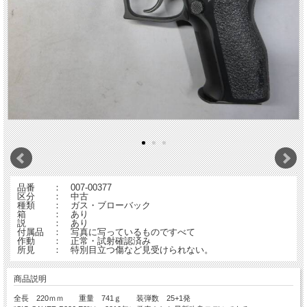
品番 ： 007-00377
区分 ： 中古
種類 ： ガス・ブローバック
箱 ： あり
説 ： あり
付属品 ： 写真に写っているものですべて
作動 ： 正常・試射確認済み
所見 ： 特別目立つ傷など見受けられない。
商品説明
全長 220ｍｍ 重量 741ｇ 装弾数 25+1発