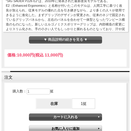
“SIG SAUER P226 E2”は、2010年に発表された最新改良モデルである。
E2（Enhanced Ergonomics）と名称が付いたこのモデルは、人間工学に基づく改
良が加えられ、従来モデルの優れた点を引き継ぎながら、より多くの人々が使用で
きるように進化した。まずグリップのデザインが変更され、従来のネジで固定され
ているグリップパネルから、左右のパネルを合わせて一体型となったワンピース構
造のものになった。新しいエルゴノミクスポリマーグリップは、内部構造の変更に
よりスリム化され、手の小さい人でもしっかりと握れるものとなっており、汗や泥
などが付いてもしっかりとホールドできる滑り止め効果を備えている。さらにトリ
ガーのストロークを約60％短縮できるショート・リセット・トリガー（SRT）が標
▼ 商品説明の続きを見る ▼
準装備となっており、素早い連射を可能とする
価格:
10,000円
(税込 11,000円)
注文
購入数：
挺
在庫
1挺