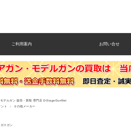
ご利用案内
お問い合せ
デルガン 販売・買取 専門店 D-StageGunNet
メント
その他メーカー
ガスガン