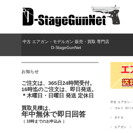
中古 エアガン・モデルガン 販売・買取 専門店
D-StageGunNet
お知らせ
ご注文は、365日24時間受付。
16時迄のご注文は、即日発送。
＊木曜日・日曜日 発送 定休日
中古 エアガン・モ
買取見積は、
コルト ガバ
年中無休で即日回答
タナカ
（ 18時までのお申込み ）
エアガン