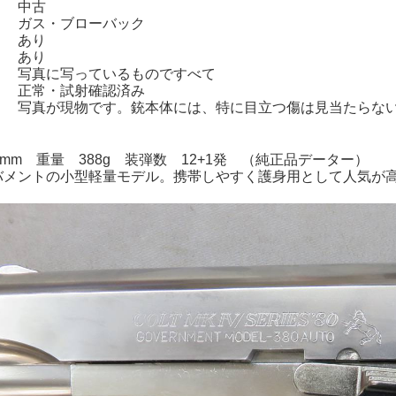
 中古
 ガス・ブローバック
 あり
 あり
： 写真に写っているものですべて
 正常・試射確認済み
 写真が現物です。銃本体には、特に目立つ傷は見当たらな
5mm 重量 388g 装弾数 12+1発 （純正品データー）
バメントの小型軽量モデル。携帯しやすく護身用として人気が