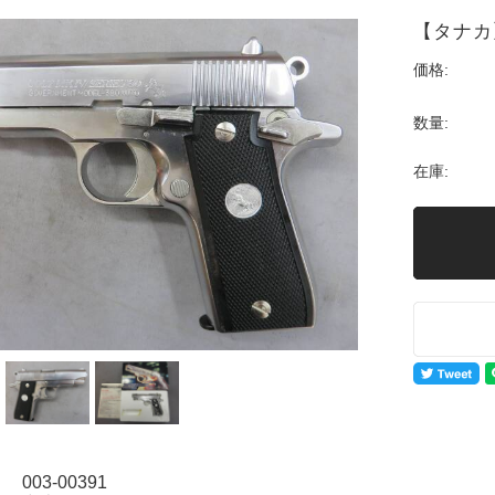
【タナカ
価格:
数量:
在庫:
03-00391