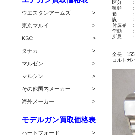
区分 ：
種類 ：
ウエスタンアームズ >
箱 ：
説 ：
東京マルイ >
付属品 
作動 ：
所見 ：
KSC >
タナカ >
全長 15
コルトガ
マルゼン >
マルシン >
その他国内メーカー >
海外メーカー >
モデルガン買取価格表
ハートフォード >